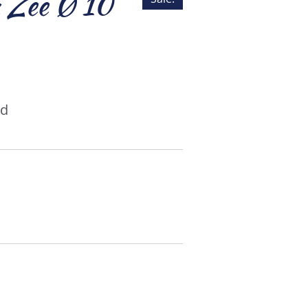
 Zee Ø 10
ld