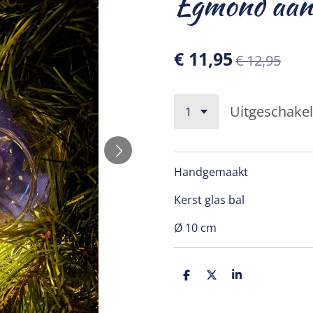
Egmond aan
€ 11,95
€ 12,95
Uitgeschake
Handgemaakt
Kerst glas bal
Ø 10 cm
D
D
S
e
e
h
l
e
a
e
l
r