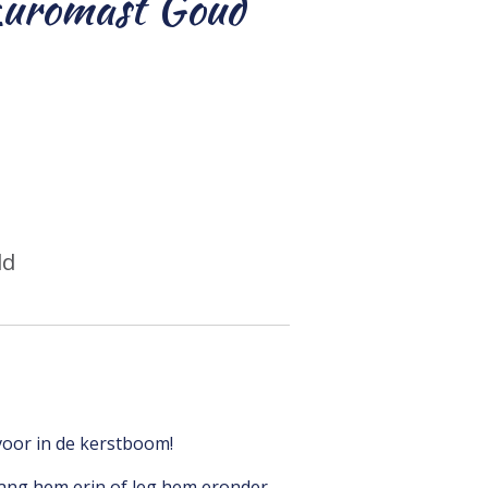
uromast Goud
ld
oor in de kerstboom!
ang hem erin of leg hem eronder.