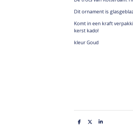
Dit ornament is glasgebla
Komt in een kraft verpakk
kerst kado!
kleur Goud
D
D
S
e
e
h
l
e
a