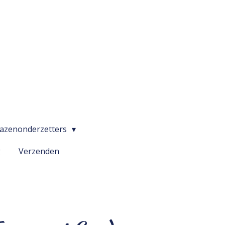
lazenonderzetters
g
Verzenden