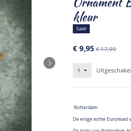
Ornament E
kleur
Sale!
€ 9,95
€ 17,99
Uitgeschake
Rotterdam
De enige echte Euromast v
De trots van Rotterdam. H