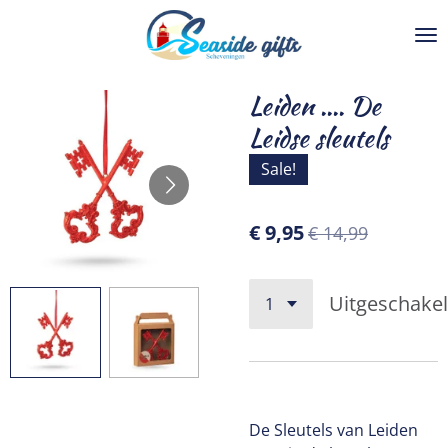
Ga
direct
naar
de
Leiden .... De
hoofdinhoud
Leidse sleutels
Sale!
€ 9,95
€ 14,99
Uitgeschake
De Sleutels van Leiden