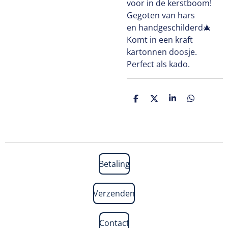
voor in de kerstboom!
Gegoten van hars
en handgeschilderd🎄
Komt in een kraft
kartonnen doosje.
Perfect als kado.
D
D
S
D
e
e
h
e
l
e
a
l
e
l
r
e
n
e
n
Betaling
Verzenden
Contact