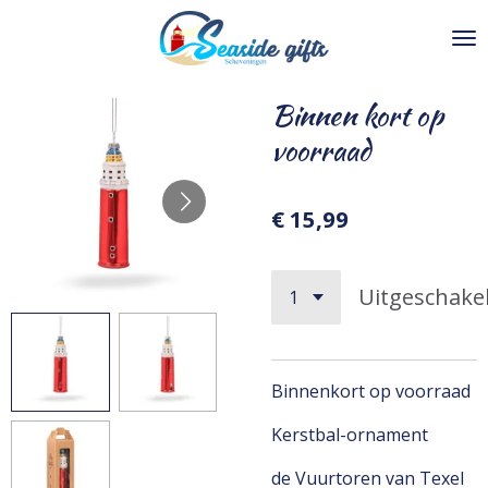
Ga
direct
naar
de
Binnen kort op
hoofdinhoud
voorraad
€ 15,99
Uitgeschake
Binnenkort op voorraad
Kerstbal-ornament
de Vuurtoren van Texel